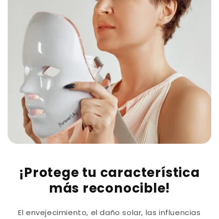
l
e
g
a
b
l
e
¡Protege tu característica
más reconocible!
El envejecimiento, el daño solar, las influencias