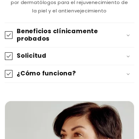
por dermatólogos para el rejuvenecimiento de
la piel y el antienvejecimiento
C
o
Beneficios clínicamente
n
probados
t
Solicitud
e
n
¿Cómo funciona?
i
d
o
d
e
s
p