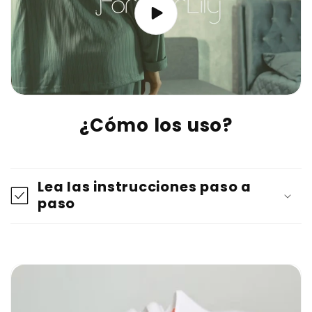
¿Cómo los uso?
C
o
Lea las instrucciones paso a
n
paso
t
e
n
i