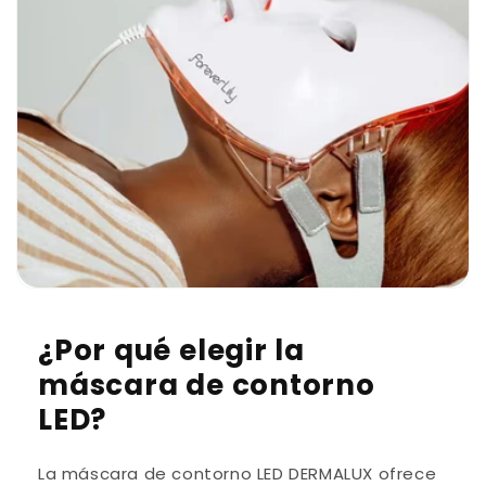
d
o
d
e
s
p
l
e
g
a
¿Por qué elegir la
b
máscara de contorno
l
LED?
e
La máscara de contorno LED DERMALUX ofrece