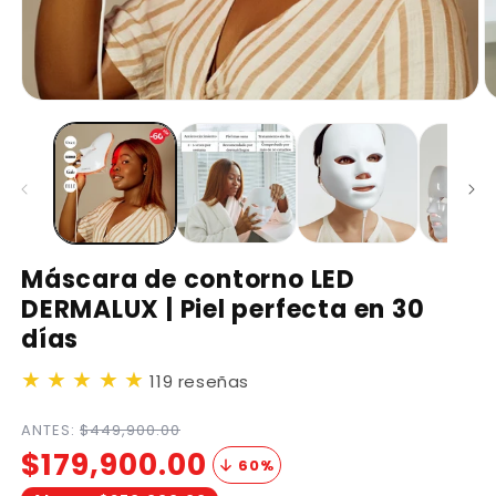
Máscara de contorno LED
DERMALUX | Piel perfecta en 30
días
★
★
★
★
★
119 reseñas
ANTES:
$449,900.00
$179,900.00
60
%